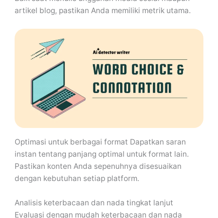
artikel blog, pastikan Anda memiliki metrik utama.
Optimasi untuk berbagai format Dapatkan saran
instan tentang panjang optimal untuk format lain.
Pastikan konten Anda sepenuhnya disesuaikan
dengan kebutuhan setiap platform.
Analisis keterbacaan dan nada tingkat lanjut
Evaluasi dengan mudah keterbacaan dan nada