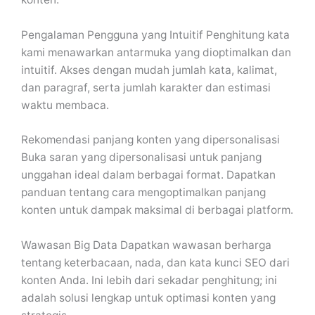
Pengalaman Pengguna yang Intuitif Penghitung kata
kami menawarkan antarmuka yang dioptimalkan dan
intuitif. Akses dengan mudah jumlah kata, kalimat,
dan paragraf, serta jumlah karakter dan estimasi
waktu membaca.
Rekomendasi panjang konten yang dipersonalisasi
Buka saran yang dipersonalisasi untuk panjang
unggahan ideal dalam berbagai format. Dapatkan
panduan tentang cara mengoptimalkan panjang
konten untuk dampak maksimal di berbagai platform.
Wawasan Big Data Dapatkan wawasan berharga
tentang keterbacaan, nada, dan kata kunci SEO dari
konten Anda. Ini lebih dari sekadar penghitung; ini
adalah solusi lengkap untuk optimasi konten yang