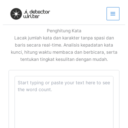
Lewati
ke
konten
Penghitung Kata
Lacak jumlah kata dan karakter tanpa spasi dan
baris secara real-time. Analisis kepadatan kata
kunci, hitung waktu membaca dan berbicara, serta
tentukan tingkat kesulitan dengan mudah.