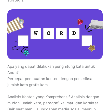
strategis.
Apa yang dapat dilakukan penghitung kata untuk
Anda?
Percepat pembuatan konten dengan pemeriksa
jumlah kata gratis kami:
Analisis Konten yang Komprehensif Analisis dengan
mudah jumlah kata, paragraf, kalimat, dan karakter.
Baik saat menulis unggahan media sosial maupun