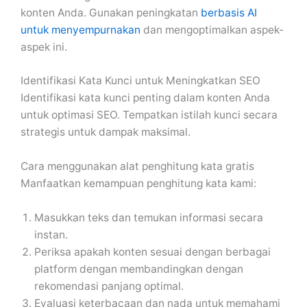
konten Anda. Gunakan peningkatan
berbasis AI
untuk menyempurnakan
dan mengoptimalkan aspek-
aspek ini.
Identifikasi Kata Kunci untuk Meningkatkan SEO
Identifikasi kata kunci penting dalam konten Anda
untuk optimasi SEO. Tempatkan istilah kunci secara
strategis untuk dampak maksimal.
Cara menggunakan alat penghitung kata gratis
Manfaatkan kemampuan penghitung kata kami:
Masukkan teks dan temukan informasi secara
instan.
Periksa apakah konten sesuai dengan berbagai
platform dengan membandingkan dengan
rekomendasi panjang optimal.
Evaluasi keterbacaan dan nada untuk memahami