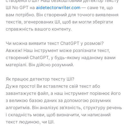
створеного ШІ? Наш безкоштовний детектор тексту
ШІ No GPT на
aidetectorwriter.com
— саме те, що
вам потрібно. Він створений для точного виявлення
текстів, згенерованих ШІ, щоб ви могли зберігати
справжність вашого контенту.
Чи можна виявити текст ChatGPT у розмові?
Авжеж! Наш інструмент може розпізнати текст,
створений ChatGPT, у будь-якому наданому вами
матеріалі. Він дійсно розумний.
Як працює детектор тексту ШІ?
Дуже просто! Ви вставляєте свій текст або
завантажуєте файл, а наш інструмент порівнює його
з великою базою даних за допомогою розумних
алгоритмів. Він аналізує зв’язність, структуру речень
і складність мови, щоб визначити, чи написаний
текст людиною, чи ШІ.