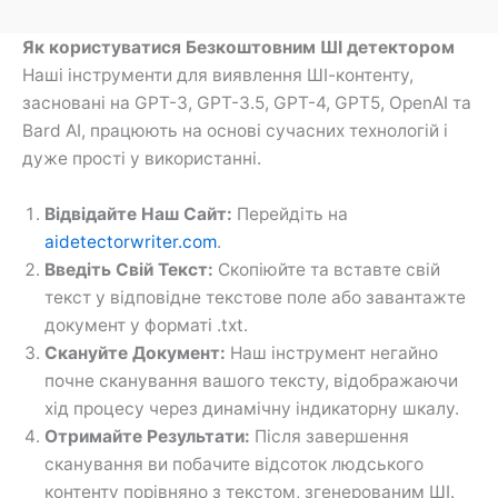
Як користуватися Безкоштовним ШІ детектором
Наші інструменти для виявлення ШІ-контенту,
засновані на GPT-3, GPT-3.5, GPT-4, GPT5, OpenAI та
Bard AI, працюють на основі сучасних технологій і
дуже прості у використанні.
Відвідайте Наш Сайт:
Перейдіть на
aidetectorwriter.com
.
Введіть Свій Текст:
Скопіюйте та вставте свій
текст у відповідне текстове поле або завантажте
документ у форматі .txt.
Скануйте Документ:
Наш інструмент негайно
почне сканування вашого тексту, відображаючи
хід процесу через динамічну індикаторну шкалу.
Отримайте Результати:
Після завершення
сканування ви побачите відсоток людського
контенту порівняно з текстом, згенерованим ШІ.