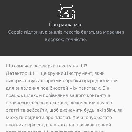
Підтримка мов
Сервіс підтримує аналіз текстів багатьма мовами з
високою точністю.
Що означає перевірка тексту на ШІ?
Детектор ШІ — це зручний інструмент, який
використовує алгоритми обробки природної мови
для виявлення подібностей між текстами. Він
працює шляхом порівняння вашого контенту з
величезною базою джерел, включаючи наукові
статті та вебсайти, щоб визначити будь-які збіги, які
можуть свідчити про плагіат. Хоча існує багато
платних сервісів для цього, наш безкоштовний