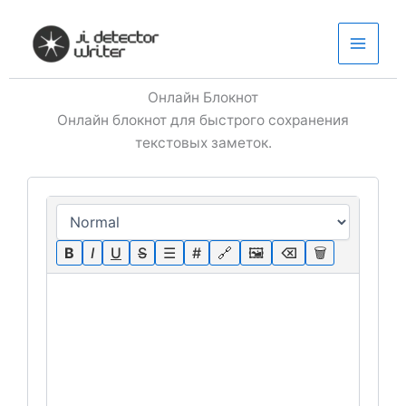
Перейти
к
содержимому
Онлайн Блокнот
Онлайн блокнот для быстрого сохранения
текстовых заметок.
B
I
U
S
☰
#
🔗
🖼
⌫
🗑